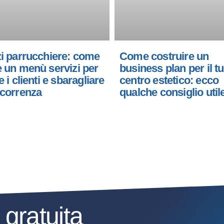
zi parrucchiere: come
Come costruire un
e un menù servizi per
business plan per il t
e i clienti e sbaragliare
centro estetico: ecco
ncorrenza
qualche consiglio util
a
gratuita