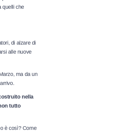
a quelli che
ori, di alzare di
arsi alle nuove
i Marzo, ma da un
arrivo.
costruito nella
non tutto
 tuo è così? Come