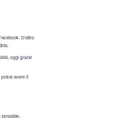
 Facebook. D’altro
irla.
bili, oggi grazie
potrai avere il
 possibile.