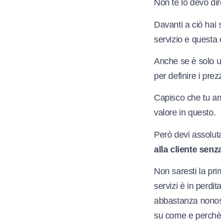
Non te lo devo di
Davanti a ciò hai 
servizio e questa
Anche se è solo u
per definire i prez
Capisco che tu ami 
valore in questo.
Però devi assolut
alla cliente senza
Non saresti la pri
servizi è in perdi
abbastanza nonost
su come e perchè f