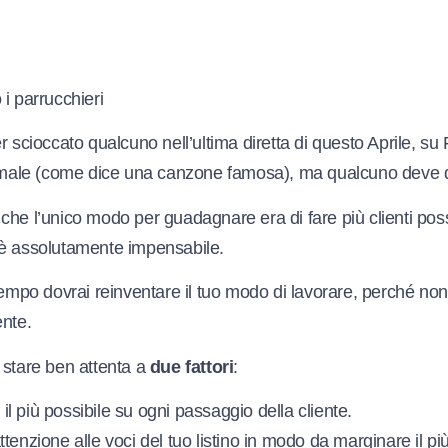
i parrucchieri
r scioccato qualcuno nell’ultima diretta di questo Aprile, su
a male (come dice una canzone famosa), ma qualcuno deve d
he l’unico modo per guadagnare era di fare più clienti possi
 è assolutamente impensabile.
tempo dovrai reinventare il tuo modo di lavorare, perché non 
ente.
 stare ben attenta a
due fattori
:
l più possibile su ogni passaggio della cliente.
tenzione alle voci del tuo listino in modo da marginare il più