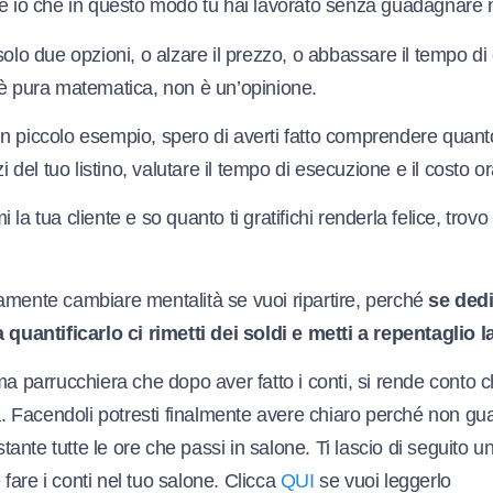
re io che in questo modo tu hai lavorato senza guadagnare n
solo due opzioni, o alzare il prezzo, o abbassare il tempo d
 è pura matematica, non è un’opinione.
n piccolo esempio, spero di averti fatto comprendere quant
zi del tuo listino, valutare il tempo di esecuzione e il costo o
la tua cliente e so quanto ti gratifichi renderla felice, trovo
amente cambiare mentalità se vuoi ripartire, perché
se ded
 quantificarlo ci rimetti dei soldi e metti a repentaglio la
ma parrucchiera che dopo aver fatto i conti, si rende conto c
ta. Facendoli potresti finalmente avere chiaro perché non g
ante tutte le ore che passi in salone. Ti lascio di seguito 
are i conti nel tuo salone. Clicca
QUI
se vuoi leggerlo