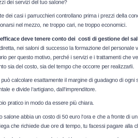
zzi dei servizi del tuo salone?
e dei casi i parrucchieri controllano prima i prezzi della co
ionarsi nel mezzo, ne troppo cari, ne troppo economici.
 efficace deve tenere conto dei costi di gestione del sa
diretta, nei saloni di successo la formazione del personale v
io per questo motivo, perché i servizi e i trattamenti che v
o sia del costo, sia del tempo che occorre per realizzarli.
 può calcolare esattamente il margine di guadagno di ogni 
le e divide l’artigiano, dall’imprenditore.
pio pratico in modo da essere più chiara.
o salone abbia un costo di 50 euro l’ora e che a fronte di un 
ega che richiede due ore di tempo, tu facessi pagare alla c