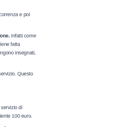
ncorrenza e poi
lone.
Infatti come
iene fatta
engono insegnati,
servizio. Questo
servizio di
liente 100 euro.