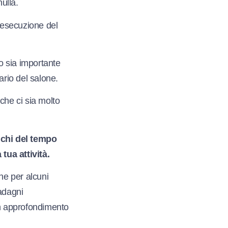
ulla.
i esecuzione del
o sia importante
rario del salone.
 che ci sia molto
ichi del tempo
 tua attività.
he per alcuni
uadagni
un approfondimento