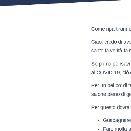
Come ripartiranno 
Ciao, credo di ave
canto la verità f
Se prima pensavi c
al COVID-19, ciò
Per un bel po’ di 
salone pieno di g
Per questo dovrai
Guadagnare i
Fare molta at