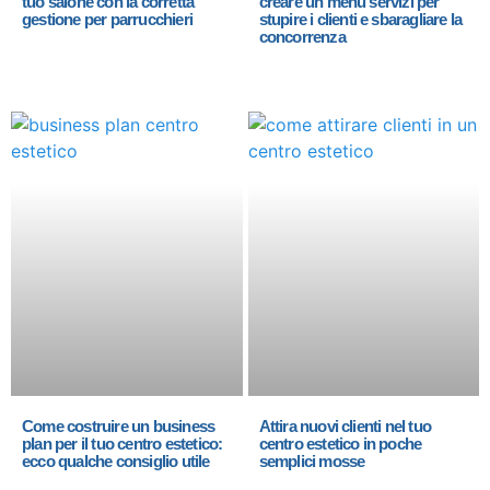
tuo salone con la corretta
creare un menù servizi per
gestione per parrucchieri
stupire i clienti e sbaragliare la
concorrenza
Come costruire un business
Attira nuovi clienti nel tuo
plan per il tuo centro estetico:
centro estetico in poche
ecco qualche consiglio utile
semplici mosse