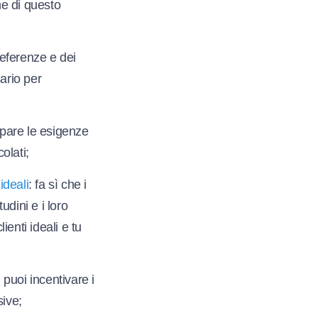
ne di questo
referenze e dei
ario per
ipare le esigenze
olati;
ideali
: fa sì che i
udini e i loro
enti ideali e tu
 puoi incentivare i
sive;