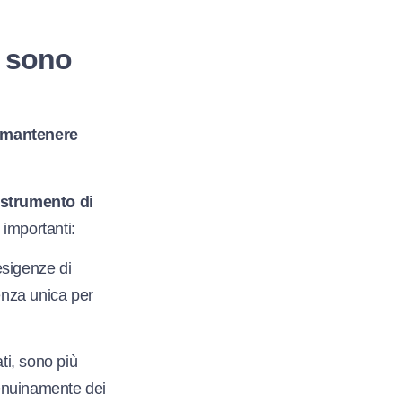
i sono
e mantenere
 strumento di
 importanti:
esigenze di
ienza unica per
ti, sono più
genuinamente dei