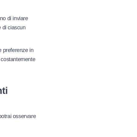
no di inviare
e di ciascun
le preferenze in
re costantemente
ti
potrai osservare