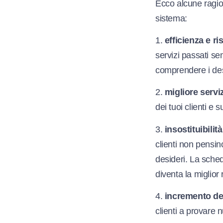
Ecco alcune ragio
sistema:
1.
efficienza e r
servizi passati se
comprendere i desi
2.
migliore serviz
dei tuoi clienti e 
3.
insostituibilit
clienti non pensino
desideri. La sched
diventa la miglior 
4.
incremento de
clienti a provare 