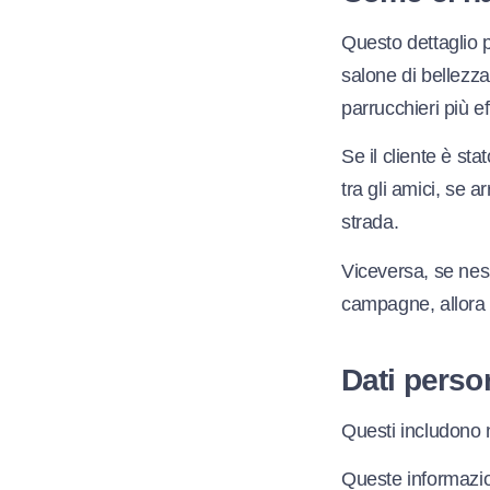
Questo dettaglio 
salone di bellezz
parrucchieri più e
Se il cliente è st
tra gli amici, se a
strada.
Viceversa, se ness
campagne, allora 
Dati perso
Questi includono 
Queste informazion