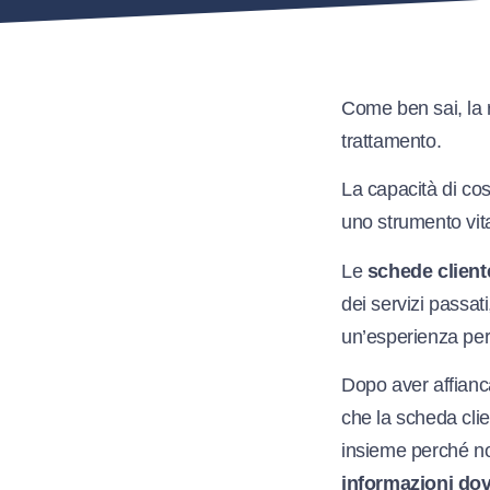
Come ben sai, la r
trattamento.
La capacità di cos
uno strumento vita
Le
schede client
dei servizi passat
un’esperienza pers
Dopo aver affianca
che la scheda cli
insieme perché no
informazioni do