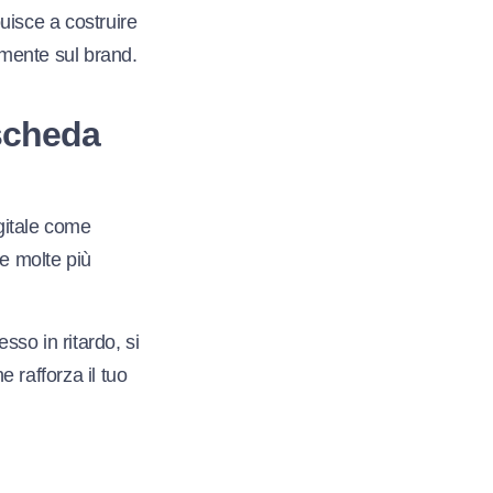
buisce a costruire
amente sul brand.
scheda
igitale come
e molte più
sso in ritardo, si
 rafforza il tuo