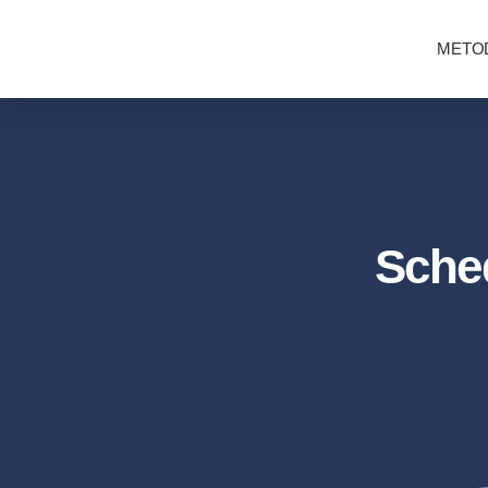
METOD
Sched