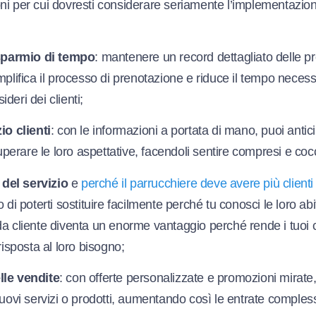
ni per cui dovresti considerare seriamente l’implementazio
isparmio di tempo
: mantenere un record dettagliato delle p
mplifica il processo di prenotazione e riduce il tempo necess
deri dei clienti;
io clienti
: con le informazioni a portata di mano, puoi antic
superare le loro aspettative, facendoli sentire compresi e cocc
à del servizio
e
perché il parrucchiere deve avere più clienti 
 di poterti sostituire facilmente perché tu conosci le loro abit
a cliente diventa un enorme vantaggio perché rende i tuoi cli
risposta al loro bisogno;
lle vendite
: con offerte personalizzate e promozioni mirate,
nuovi servizi o prodotti, aumentando così le entrate comples