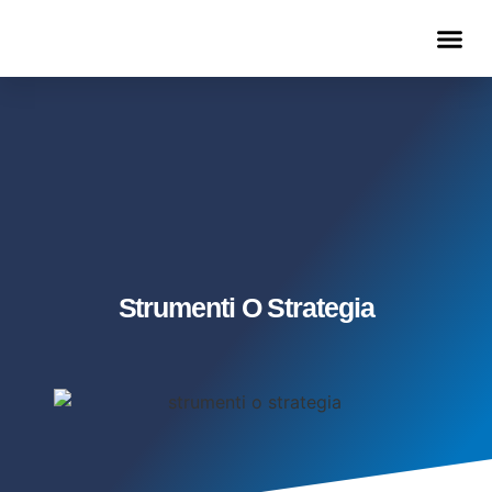
METODO PARRUCCHIERE REALIZZATO
LISTINO EFFICACE
Strumenti O Strategia